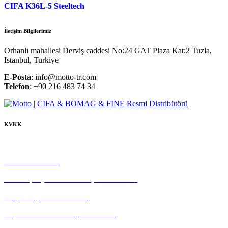
CIFA K36L-5 Steeltech
İletişim Bilgilerimiz
Orhanlı mahallesi Derviş caddesi No:24 GAT Plaza Kat:2 Tuzla,
Istanbul, Turkiye
E-Posta
: info@motto-tr.com
Telefon
: +90 216 483 74 34
KVKK
Çerez Politikası
Gizlilik Politikası
Tedarikçi Aydınlatma ve Açık Rıza Metni
Müşteri Aydınlatma Metni
Kişisel Veri Sahibi Başvuru Formu