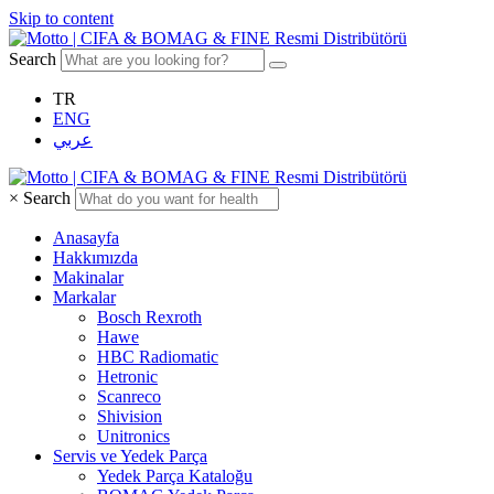
Skip to content
Search
TR
ENG
عربي
×
Search
Anasayfa
Hakkımızda
Makinalar
Markalar
Bosch Rexroth
Hawe
HBC Radiomatic
Hetronic
Scanreco
Shivision
Unitronics
Servis ve Yedek Parça
Yedek Parça Kataloğu