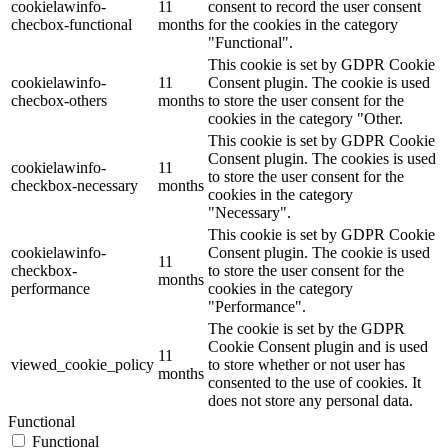
cookielawinfo-
11
consent to record the user consent
checbox-functional
months
for the cookies in the category
"Functional".
This cookie is set by GDPR Cookie
cookielawinfo-
11
Consent plugin. The cookie is used
checbox-others
months
to store the user consent for the
cookies in the category "Other.
This cookie is set by GDPR Cookie
Consent plugin. The cookies is used
cookielawinfo-
11
to store the user consent for the
checkbox-necessary
months
cookies in the category
"Necessary".
This cookie is set by GDPR Cookie
cookielawinfo-
Consent plugin. The cookie is used
11
checkbox-
to store the user consent for the
months
performance
cookies in the category
"Performance".
The cookie is set by the GDPR
Cookie Consent plugin and is used
11
viewed_cookie_policy
to store whether or not user has
months
consented to the use of cookies. It
does not store any personal data.
Functional
Functional