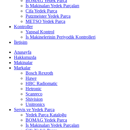
BOMAG Yedek Parça
İş Makinaları Yedek Parçaları
Cifa Yedek Parça
Putzmeister Yedek Parça
METSO Yedek Parça
Kontroller
Yapısal Kontrol
İş Makinelerinin Periyodik Kontrolleri
İletişim
Anasayfa
Hakkımızda
Makinalar
Markalar
Bosch Rexroth
Hawe
HBC Radiomatic
Hetronic
Scanreco
Shivision
Unitronics
Servis ve Yedek Parça
Yedek Parça Kataloğu
BOMAG Yedek Parça
İş Makinaları Yedek Parçaları