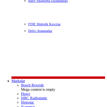
Hafif Sıkıştırma Ekipmanları
FINE Hidrolik Kırıcılar
Delici Ataşmanlar
Markalar
Bosch Rexroth
Mega content is empty
Hawe
HBC Radiomatic
Hetronic
Scanreco