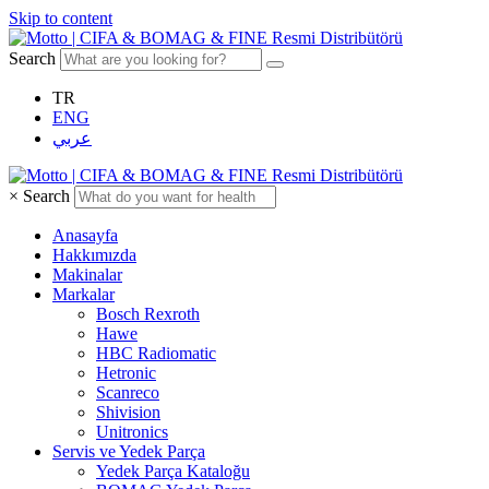
Skip to content
Search
TR
ENG
عربي
×
Search
Anasayfa
Hakkımızda
Makinalar
Markalar
Bosch Rexroth
Hawe
HBC Radiomatic
Hetronic
Scanreco
Shivision
Unitronics
Servis ve Yedek Parça
Yedek Parça Kataloğu