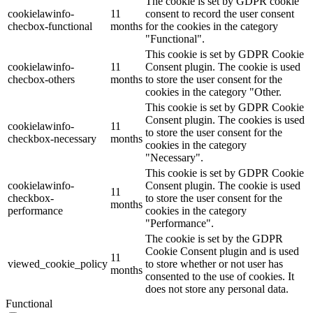
The cookie is set by GDPR cookie
cookielawinfo-
11
consent to record the user consent
checbox-functional
months
for the cookies in the category
"Functional".
This cookie is set by GDPR Cookie
cookielawinfo-
11
Consent plugin. The cookie is used
checbox-others
months
to store the user consent for the
cookies in the category "Other.
This cookie is set by GDPR Cookie
Consent plugin. The cookies is used
cookielawinfo-
11
to store the user consent for the
checkbox-necessary
months
cookies in the category
"Necessary".
This cookie is set by GDPR Cookie
cookielawinfo-
Consent plugin. The cookie is used
11
checkbox-
to store the user consent for the
months
performance
cookies in the category
"Performance".
The cookie is set by the GDPR
Cookie Consent plugin and is used
11
viewed_cookie_policy
to store whether or not user has
months
consented to the use of cookies. It
does not store any personal data.
Functional