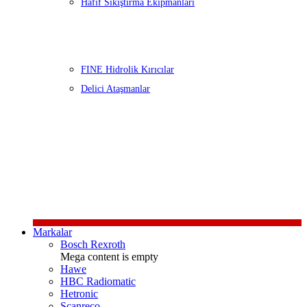
Hafif Sıkıştırma Ekipmanları
FINE Hidrolik Kırıcılar
Delici Ataşmanlar
Markalar
Bosch Rexroth
Mega content is empty
Hawe
HBC Radiomatic
Hetronic
Scanreco