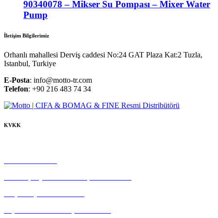
90340078 – Mikser Su Pompası – Mixer Water
Pump
İletişim Bilgilerimiz
Orhanlı mahallesi Derviş caddesi No:24 GAT Plaza Kat:2 Tuzla,
Istanbul, Turkiye
E-Posta
: info@motto-tr.com
Telefon
: +90 216 483 74 34
KVKK
Çerez Politikası
Gizlilik Politikası
Tedarikçi Aydınlatma ve Açık Rıza Metni
Müşteri Aydınlatma Metni
Kişisel Veri Sahibi Başvuru Formu