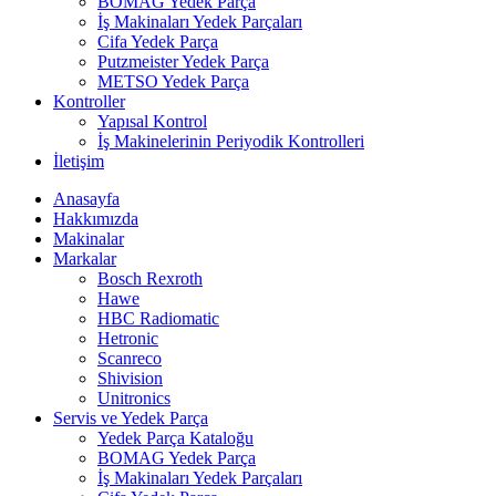
BOMAG Yedek Parça
İş Makinaları Yedek Parçaları
Cifa Yedek Parça
Putzmeister Yedek Parça
METSO Yedek Parça
Kontroller
Yapısal Kontrol
İş Makinelerinin Periyodik Kontrolleri
İletişim
Anasayfa
Hakkımızda
Makinalar
Markalar
Bosch Rexroth
Hawe
HBC Radiomatic
Hetronic
Scanreco
Shivision
Unitronics
Servis ve Yedek Parça
Yedek Parça Kataloğu
BOMAG Yedek Parça
İş Makinaları Yedek Parçaları