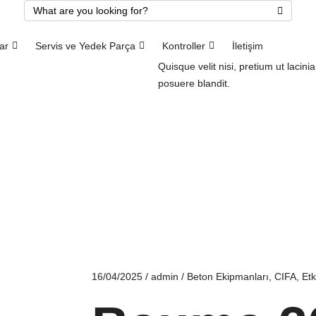
ar
Servis ve Yedek Parça
Kontroller
İletişim
Quisque velit nisi, pretium ut lacin
posuere blandit.
ps
ps
ps
16/04/2025
/
admin
/
Beton Ekipmanları
,
CIFA
,
Etk