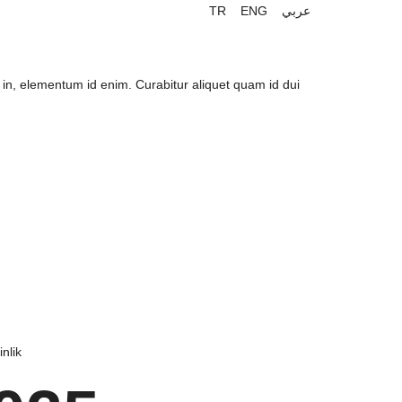
TR
ENG
عربي
ia in, elementum id enim. Curabitur aliquet quam id dui
inlik