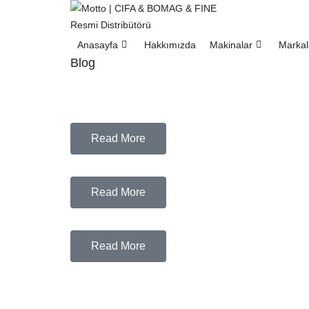
Anasayfa
Hakkımızda
Makinalar
Markal
Blog
Mini Cookie Dough Fudge Po
Read More
Mini Cookie Dough Fudge Po
Read More
Mini Cookie Dough Fudge Po
Read More