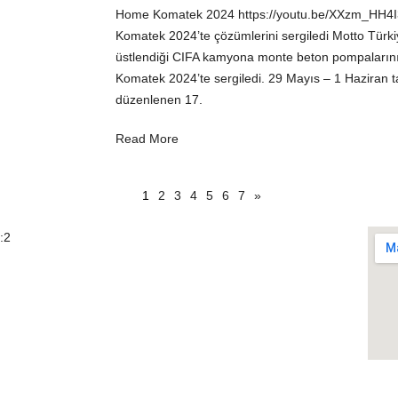
Home Komatek 2024 https://youtu.be/XXzm_HH4I30
Komatek 2024’te çözümlerini sergiledi Motto Türki
üstlendiği CIFA kamyona monte beton pompalarını
Komatek 2024’te sergiledi. 29 Mayıs – 1 Haziran t
düzenlenen 17.
Read More
1
2
3
4
5
6
7
»
KVKK
Ko
:2
Çerez Politikası
Gizlilik Politikası
Tedarikçi Aydınlatma ve Açık Rıza Metni
Müşteri Aydınlatma Metni
Kişisel Veri Sahibi Başvuru Formu