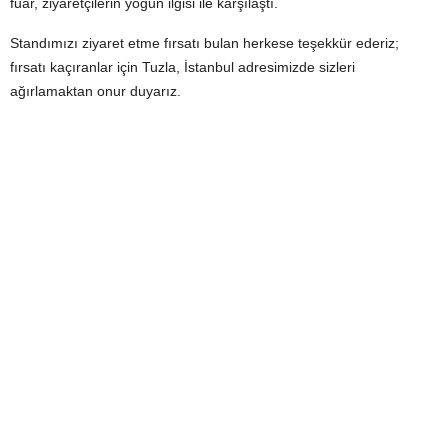
fuar, ziyaretçilerin yoğun ilgisi ile karşılaştı.
Standımızı ziyaret etme fırsatı bulan herkese teşekkür ederiz;
fırsatı kaçıranlar için Tuzla, İstanbul adresimizde sizleri
ağırlamaktan onur duyarız.