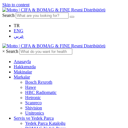
Skip to content
Search
TR
ENG
عربي
×
Search
Anasayfa
Hakkımızda
Makinalar
Markalar
Bosch Rexroth
Hawe
HBC Radiomatic
Hetronic
Scanreco
Shivision
Unitronics
Servis ve Yedek Parça
Yedek Parça Kataloğu