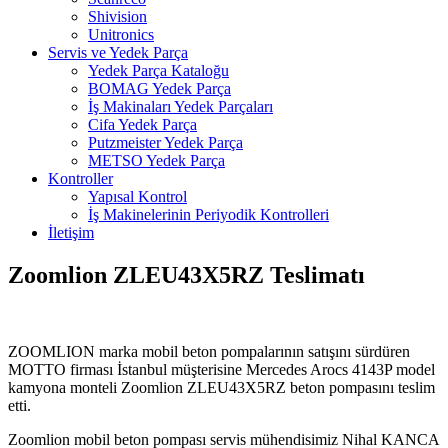
Shivision
Unitronics
Servis ve Yedek Parça
Yedek Parça Kataloğu
BOMAG Yedek Parça
İş Makinaları Yedek Parçaları
Cifa Yedek Parça
Putzmeister Yedek Parça
METSO Yedek Parça
Kontroller
Yapısal Kontrol
İş Makinelerinin Periyodik Kontrolleri
İletişim
Zoomlion ZLEU43X5RZ Teslimatı
ZOOMLION marka mobil beton pompalarının satışını sürdüren
MOTTO firması İstanbul müşterisine Mercedes Arocs 4143P model
kamyona monteli Zoomlion ZLEU43X5RZ beton pompasını teslim
etti.
Zoomlion mobil beton pompası servis mühendisimiz Nihal KANCA