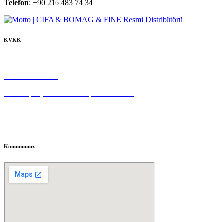
Telefon
: +90 216 483 74 34
KVKK
Çerez Politikası
Gizlilik Politikası
Tedarikçi Aydınlatma ve Açık Rıza Metni
Müşteri Aydınlatma Metni
Kişisel Veri Sahibi Başvuru Formu
Konumumuz