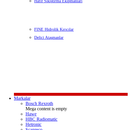
Hafif Sıkıştırma Ekipmanları
FINE Hidrolik Kırıcılar
Delici Ataşmanlar
Markalar
Bosch Rexroth
Mega content is empty
Hawe
HBC Radiomatic
Hetronic
Scanreco