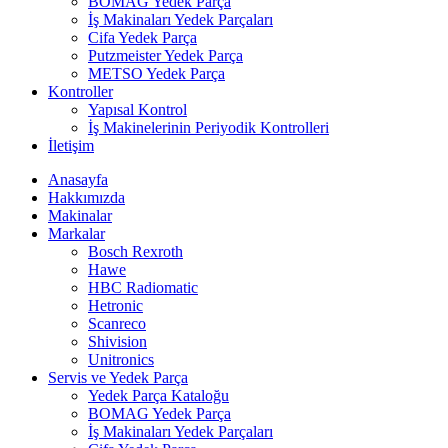
BOMAG Yedek Parça
İş Makinaları Yedek Parçaları
Cifa Yedek Parça
Putzmeister Yedek Parça
METSO Yedek Parça
Kontroller
Yapısal Kontrol
İş Makinelerinin Periyodik Kontrolleri
İletişim
Anasayfa
Hakkımızda
Makinalar
Markalar
Bosch Rexroth
Hawe
HBC Radiomatic
Hetronic
Scanreco
Shivision
Unitronics
Servis ve Yedek Parça
Yedek Parça Kataloğu
BOMAG Yedek Parça
İş Makinaları Yedek Parçaları