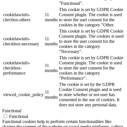
"Functional".
This cookie is set by GDPR Cookie
cookielawinfo-
11
Consent plugin. The cookie is used
checbox-others
months
to store the user consent for the
cookies in the category "Other.
This cookie is set by GDPR Cookie
Consent plugin. The cookies is used
cookielawinfo-
11
to store the user consent for the
checkbox-necessary
months
cookies in the category
"Necessary".
This cookie is set by GDPR Cookie
cookielawinfo-
Consent plugin. The cookie is used
11
checkbox-
to store the user consent for the
months
performance
cookies in the category
"Performance".
The cookie is set by the GDPR
Cookie Consent plugin and is used
11
viewed_cookie_policy
to store whether or not user has
months
consented to the use of cookies. It
does not store any personal data.
Functional
Functional
Functional cookies help to perform certain functionalities like
sharing the content of the website on social media platforms, collect