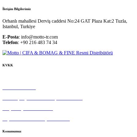
İletişim Bilgilerimiz
Orhanlı mahallesi Derviş caddesi No:24 GAT Plaza Kat:2 Tuzla,
Istanbul, Turkiye
E-Posta
: info@motto-tr.com
Telefon
: +90 216 483 74 34
KVKK
Çerez Politikası
Gizlilik Politikası
Tedarikçi Aydınlatma ve Açık Rıza Metni
Müşteri Aydınlatma Metni
Kişisel Veri Sahibi Başvuru Formu
Konumumuz