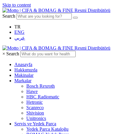
Skip to content
Search
TR
ENG
عربي
×
Search
Anasayfa
Hakkımızda
Makinalar
Markalar
Bosch Rexroth
Hawe
HBC Radiomatic
Hetronic
Scanreco
Shivision
Unitronics
Servis ve Yedek Parça
Yedek Parça Kataloğu