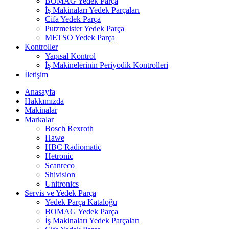
BOMAG Yedek Parça
İş Makinaları Yedek Parçaları
Cifa Yedek Parça
Putzmeister Yedek Parça
METSO Yedek Parça
Kontroller
Yapısal Kontrol
İş Makinelerinin Periyodik Kontrolleri
İletişim
Anasayfa
Hakkımızda
Makinalar
Markalar
Bosch Rexroth
Hawe
HBC Radiomatic
Hetronic
Scanreco
Shivision
Unitronics
Servis ve Yedek Parça
Yedek Parça Kataloğu
BOMAG Yedek Parça
İş Makinaları Yedek Parçaları