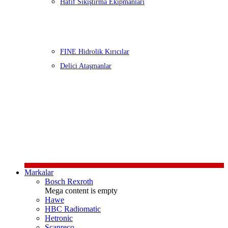
Hafif Sıkıştırma Ekipmanları
FINE Hidrolik Kırıcılar
Delici Ataşmanlar
Markalar
Bosch Rexroth
Mega content is empty
Hawe
HBC Radiomatic
Hetronic
Scanreco