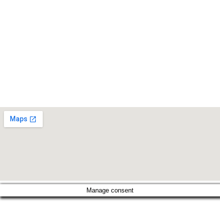
Çerez Politikası
Gizlilik Politikası
Tedarikçi Aydınlatma ve Açık Rıza Metni
Müşteri Aydınlatma Metni
Kişisel Veri Sahibi Başvuru Formu
Konumumuz
Manage consent