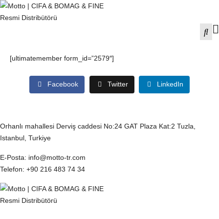
[ultimatemember form_id=”2579″]
Facebook
Twitter
LinkedIn
İletişim Bilgilerimiz
Orhanlı mahallesi Derviş caddesi No:24 GAT Plaza Kat:2 Tuzla,
Istanbul, Turkiye
E-Posta
: info@motto-tr.com
Telefon
: +90 216 483 74 34
KVKK