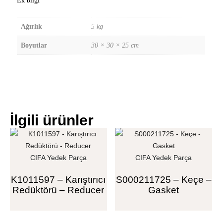
Ek bilgi
Ağırlık
5 kg
Boyutlar
30 × 30 × 25 cm
İlgili ürünler
CIFA Yedek Parça
CIFA Yedek Parça
K1011597 – Karıştırıcı
S000211725 – Keçe –
Redüktörü – Reducer
Gasket