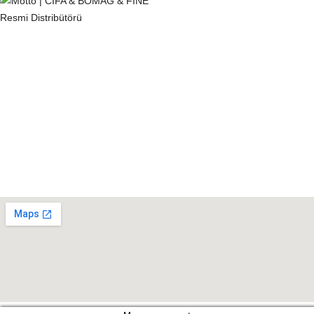
KVKK
Çerez Politikası
Gizlilik Politikası
Tedarikçi Aydınlatma ve Açık Rıza Metni
Müşteri Aydınlatma Metni
Kişisel Veri Sahibi Başvuru Formu
Konumumuz