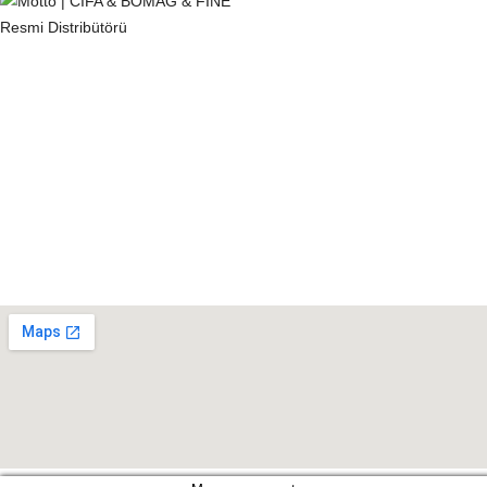
KVKK
Çerez Politikası
Gizlilik Politikası
Tedarikçi Aydınlatma ve Açık Rıza Metni
Müşteri Aydınlatma Metni
Kişisel Veri Sahibi Başvuru Formu
Konumumuz