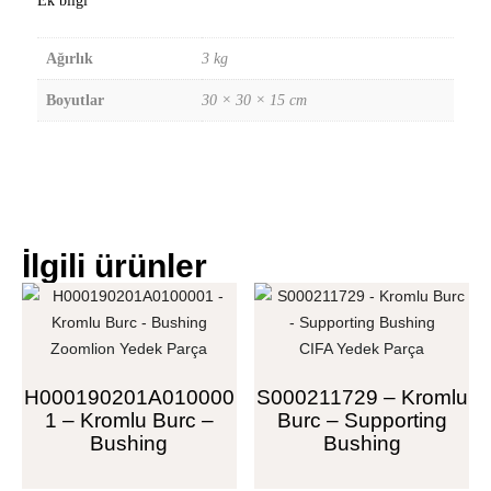
Ek bilgi
Ağırlık
3 kg
Boyutlar
30 × 30 × 15 cm
İlgili ürünler
Zoomlion Yedek Parça
CIFA Yedek Parça
H000190201A010000
S000211729 – Kromlu
1 – Kromlu Burc –
Burc – Supporting
Bushing
Bushing