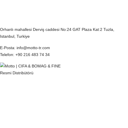
İletişim Bilgilerimiz
Orhanlı mahallesi Derviş caddesi No:24 GAT Plaza Kat:2 Tuzla,
Istanbul, Turkiye
E-Posta
: info@motto-tr.com
Telefon
: +90 216 483 74 34
KVKK
Çerez Politikası
Gizlilik Politikası
Tedarikçi Aydınlatma ve Açık Rıza Metni
Müşteri Aydınlatma Metni