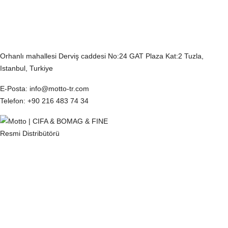
İletişim Bilgilerimiz
Orhanlı mahallesi Derviş caddesi No:24 GAT Plaza Kat:2 Tuzla,
Istanbul, Turkiye
E-Posta
: info@motto-tr.com
Telefon
: +90 216 483 74 34
KVKK
Çerez Politikası
Gizlilik Politikası
Tedarikçi Aydınlatma ve Açık Rıza Metni
Müşteri Aydınlatma Metni