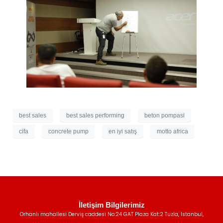
best sales
best sales performing
beton pompasi
cifa
concrete pump
en iyi satış
motto africa
İletişim Bilgilerimiz
Orhanlı mahallesi Derviş caddesi No:24 GAT Plaza Kat:2 Tuzla, Istanbul,