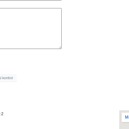
l kontrol
KVKK
Ko
:2
Çerez Politikası
Gizlilik Politikası