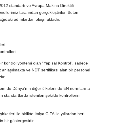
012 standartı ve Avrupa Makina Direktifi
llerimiz tarafından gerçekleştirilen Beton
şağıdaki adımlardan oluşmaktadır.
eri
ontrolleri
ir kontrol yöntemi olan “Yapısal Kontrol”, sadece
k anlaşılmakta ve NDT sertifikası alan bir personel
dır.
em de Dünya’nın diğer ülkelerinde EN normlarına
 standartlarda istenilen şekilde kontrollerini
ketleri ile birlikte İtalya
CIFA
ile yıllardan beri
in bir göstergesidir.