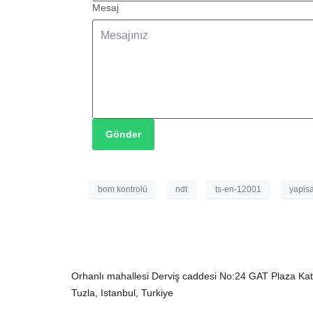
Mesaj
Gönder
bom kontrolü
ndt
ts-en-12001
yapisa
İletişim Bilgilerimiz
Orhanlı mahallesi Derviş caddesi No:24 GAT Plaza Kat
Tuzla, Istanbul, Turkiye