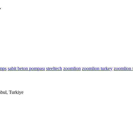
.
umps
sabit beton pompası
steeltech
zoomlion
zoomlion turkey
zoomlion 
nbul, Turkiye