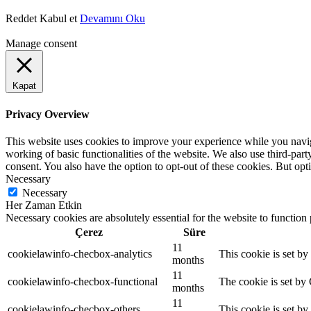
Reddet
Kabul et
Devamını Oku
Manage consent
Kapat
Privacy Overview
This website uses cookies to improve your experience while you navigat
working of basic functionalities of the website. We also use third-pa
consent. You also have the option to opt-out of these cookies. But op
Necessary
Necessary
Her Zaman Etkin
Necessary cookies are absolutely essential for the website to function
Çerez
Süre
11
cookielawinfo-checbox-analytics
This cookie is set b
months
11
cookielawinfo-checbox-functional
The cookie is set by
months
11
cookielawinfo-checbox-others
This cookie is set b