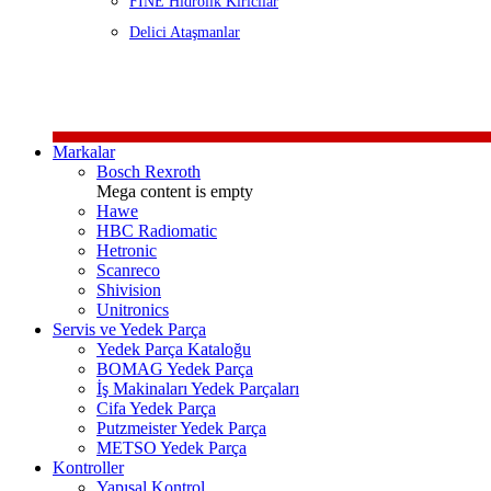
FINE Hidrolik Kırıcılar
Delici Ataşmanlar
Markalar
Bosch Rexroth
Mega content is empty
Hawe
HBC Radiomatic
Hetronic
Scanreco
Shivision
Unitronics
Servis ve Yedek Parça
Yedek Parça Kataloğu
BOMAG Yedek Parça
İş Makinaları Yedek Parçaları
Cifa Yedek Parça
Putzmeister Yedek Parça
METSO Yedek Parça
Kontroller
Yapısal Kontrol