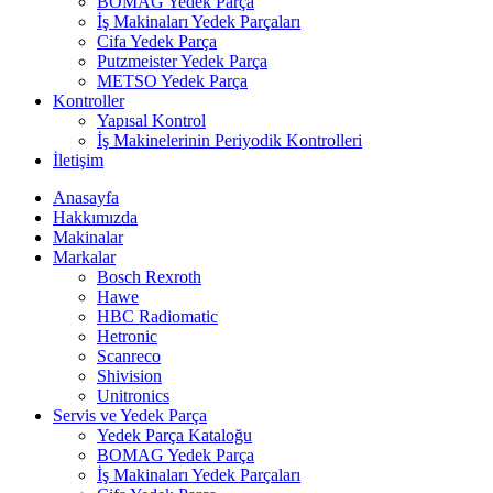
BOMAG Yedek Parça
İş Makinaları Yedek Parçaları
Cifa Yedek Parça
Putzmeister Yedek Parça
METSO Yedek Parça
Kontroller
Yapısal Kontrol
İş Makinelerinin Periyodik Kontrolleri
İletişim
Anasayfa
Hakkımızda
Makinalar
Markalar
Bosch Rexroth
Hawe
HBC Radiomatic
Hetronic
Scanreco
Shivision
Unitronics
Servis ve Yedek Parça
Yedek Parça Kataloğu
BOMAG Yedek Parça
İş Makinaları Yedek Parçaları