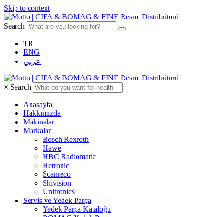
Skip to content
Search
TR
ENG
عربي
×
Search
Anasayfa
Hakkımızda
Makinalar
Markalar
Bosch Rexroth
Hawe
HBC Radiomatic
Hetronic
Scanreco
Shivision
Unitronics
Servis ve Yedek Parça
Yedek Parça Kataloğu