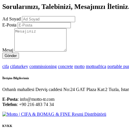
Sorularınızı, Talebinizi, Mesajınızı İletiniz
Ad Soyad
E-Posta
Mesaj
Gönder
cifa
cifaturkey
commissioning
concrete
motto
mottoafrica
portable p
İletişim Bilgilerimiz
Orhanlı mahallesi Derviş caddesi No:24 GAT Plaza Kat:2 Tuzla, Ista
E-Posta
: info@motto-tr.com
Telefon
: +90 216 483 74 34
KVKK