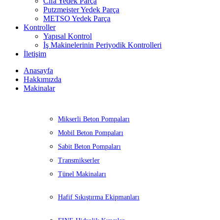
Cifa Yedek Parça
Putzmeister Yedek Parça
METSO Yedek Parça
Kontroller
Yapısal Kontrol
İş Makinelerinin Periyodik Kontrolleri
İletişim
Anasayfa
Hakkımızda
Makinalar
Mikserli Beton Pompaları
Mobil Beton Pompaları
Sabit Beton Pompaları
Transmikserler
Tünel Makinaları
Hafif Sıkıştırma Ekipmanları