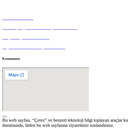
Çerez Politikası
Gizlilik Politikası
Tedarikçi Aydınlatma ve Açık Rıza Metni
Müşteri Aydınlatma Metni
Kişisel Veri Sahibi Başvuru Formu
Konumumuz
Bu web sayfası, “Çerez” ve benzeri teknoloji bilgi toplayan araçlar k
durumunda, lütfen bu web sayfasına ziyaretinizi sonlandırınız.