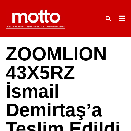
ZOOMLION
43X5RZ
İsmail
Demirtaş’a
Teslim Edildi