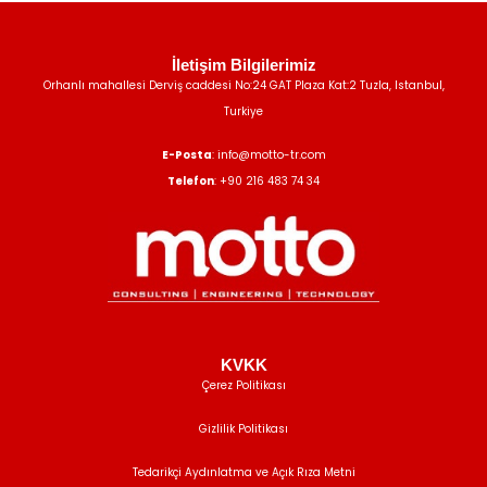
İletişim Bilgilerimiz
Orhanlı mahallesi Derviş caddesi No:24 GAT Plaza Kat:2 Tuzla, Istanbul,
Turkiye
E-Posta
: info@motto-tr.com
Telefon
: +90 216 483 74 34
KVKK
Çerez Politikası
Gizlilik Politikası
Tedarikçi Aydınlatma ve Açık Rıza Metni