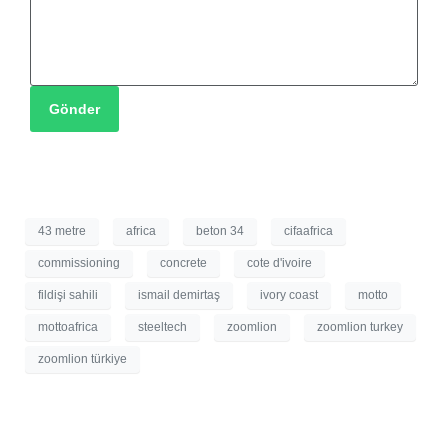
Gönder
43 metre
africa
beton 34
cifaafrica
commissioning
concrete
cote d'ivoire
fildişi sahili
ismail demirtaş
ivory coast
motto
mottoafrica
steeltech
zoomlion
zoomlion turkey
zoomlion türkiye