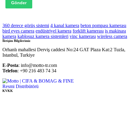
Gönder
360 derece görüş sistemi
4 kanal kamera
beton pompası kamerası
bird eyes camera
endüstriyel kamera
forklift kamerası
iş makinası
kamera
kablosuz kamera sistemleri
vinç kamerası
wireless camera
İletişim Bilgilerimiz
Orhanlı mahallesi Derviş caddesi No:24 GAT Plaza Kat:2 Tuzla,
Istanbul, Turkiye
E-Posta
: info@motto-tr.com
Telefon
: +90 216 483 74 34
KVKK
Çerez Politikası
Gizlilik Politikası
Tedarikçi Aydınlatma ve Açık Rıza Metni
Müşteri Aydınlatma Metni