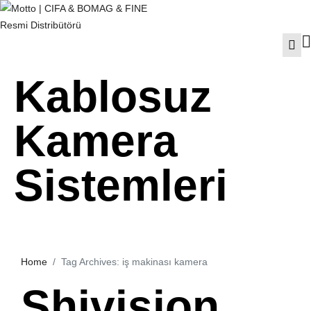
Kablosuz
Kamera
Sistemleri
Home
Tag Archives: iş makinası kamera
Shivision