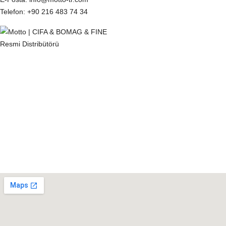
Telefon
: +90 216 483 74 34
KVKK
Çerez Politikası
Gizlilik Politikası
Tedarikçi Aydınlatma ve Açık Rıza Metni
Müşteri Aydınlatma Metni
Kişisel Veri Sahibi Başvuru Formu
Konumumuz