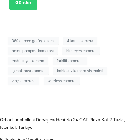
Gönder
360 derece görüş sistemi
4 kanal kamera
beton pompası kamerası
bird eyes camera
endüstriyel kamera
forklift kamerası
iş makinası kamera
kablosuz kamera sistemleri
vinç kamerası
wireless camera
İletişim Bilgilerimiz
Orhanlı mahallesi Derviş caddesi No:24 GAT Plaza Kat:2 Tuzla,
Istanbul, Turkiye
E-Posta
: info@motto-tr.com